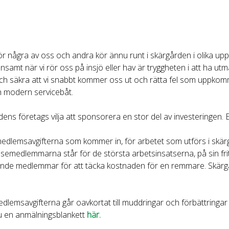
t för några av oss och andra kör ännu runt i skärgården i olika up
mensamt när vi rör oss på insjö eller hav är tryggheten i att ha ut
a och säkra att vi snabbt kommer oss ut och rätta fel som uppk
h modern servicebåt.
ens företags vilja att sponsorera en stor del av investeringen. Ett
medlemsavgifterna som kommer in, för arbetet som utförs i skärgå
relsemedlemmarna står för de största arbetsinsatserna, på sin fri
ande medlemmar för att täcka kostnaden för en remmare. Skärgå
emsavgifterna går oavkortat till muddringar och förbättringar på
du en anmälningsblankett
här.