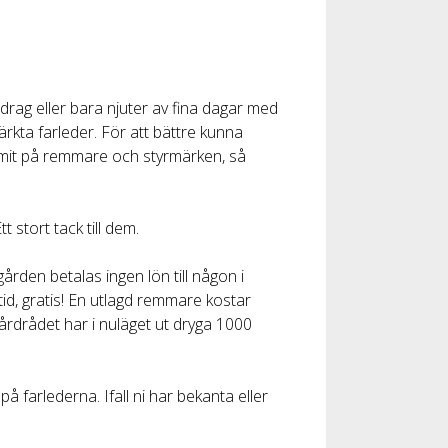
pdrag eller bara njuter av fina dagar med
märkta farleder. För att bättre kunna
ommit på remmare och styrmärken, så
 stort tack till dem.
rden betalas ingen lön till någon i
tid, gratis! En utlagd remmare kostar
rdrådet har i nuläget ut dryga 1000
 farlederna. Ifall ni har bekanta eller