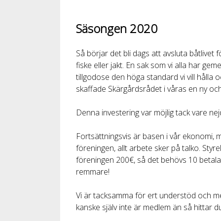
Säsongen 2020
Så börjar det bli dags att avsluta båtlive
fiske eller jakt. En sak som vi alla har ge
tillgodose den höga standard vi vill håll
skaffade Skärgårdsrådet i våras en ny oc
Denna investering var möjlig tack vare nejd
Fortsättningsvis är basen i vår ekonomi, 
föreningen, allt arbete sker på talko. Sty
föreningen 200€, så det behövs 10 betal
remmare!
Vi är tacksamma för ert understöd och medl
kanske själv inte är medlem än så hittar 